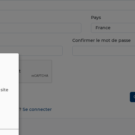
Pays
Confirmer le mot de passe
site
n compte ?
Se connecter