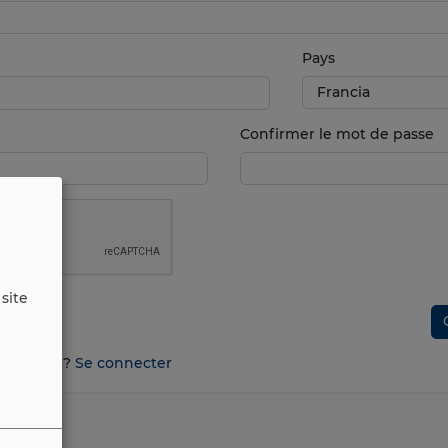
Pays
Confirmer le mot de passe
site
n compte ?
Se connecter