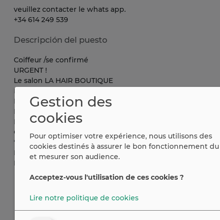
veuillez contacter le whats app.
+34 614 249 539
Descripción del puesto
Coiffeur /se confirmé
URGENT !
Le salon LA HAIR BOUTIQUE
Recherche un/une coiffeur /se
Gestion des
Polyvalent , technique ( balayage, mèches, lissage, extens
Pour un poste à plein temps. Barcelone gotico
cookies
Le salon est ouvert depuis 2010.
Cliente Française et internationale
Pour optimiser votre expérience, nous utilisons des
*Salaire intéressant
cookies destinés à assurer le bon fonctionnement du 
Base , plus commissions (15%)
et mesurer son audience.
Merci , Véronique
Acceptez-vous l'utilisation de ces cookies ?
Lire notre politique de cookies