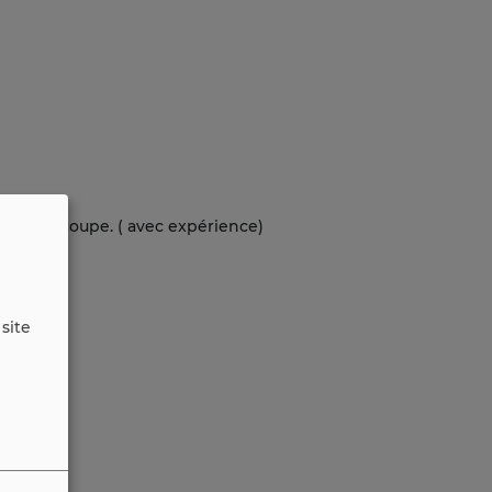
ions) et coupe. ( avec expérience)
site