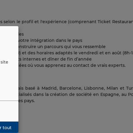
selon le profil et l'expérience (comprenant Ticket Restauran
les locales
es et votre intégration dans le pays
r et de construire un parcours qui vous ressemble
h30/18h30) et des horaires adaptés le vendredi et en août (8h-
évènements internes et dîner de fin d’année
site
diversifiées où vous apprenez au contact de vrais experts.
 français basé à Madrid, Barcelone, Lisbonne, Milan et Tur
es spécialisés dans la création de société en Espagne, au Por
les dans ces pays.
r tout