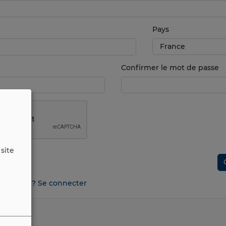
Pays
Confirmer le mot de passe
site
n compte ?
Se connecter