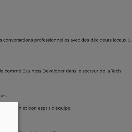
 conversations professionnelles avec des décideurs locaux C-L
le comme Business Developer dans le secteur de la Tech
ses.
oposition et bon esprit d’équipe.
ntation.