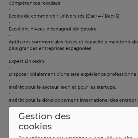
Compétences requises
•
Ecoles de commerce / Universités (Bac+4 / Bac+5).
•
Excellent niveau d’espagnol obligatoire.
•
Aptitudes commerciales fortes et capacité à maintenir des
plus grandes entreprises espagnoles
•
Expert LinkedIn.
•
Disposer idéalement d’une 1ère expérience professionnel
•
Intérêt pour le secteur Tech et pour les startups.
•
Intérêt pour le développement international des entrepri
•
Proactivité, autonomie, ouvert au changement, force de pr
Gestion des
•
cookies
Excellent relationnel - networking, communication, prése
•
Pour optimiser votre expérience, nous utilisons des