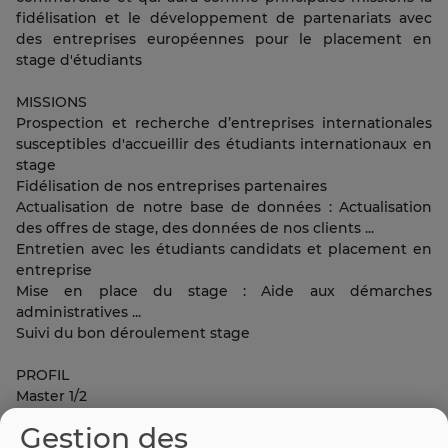
fidélisation et le développement de partenariats avec
des entreprises européennes pour le placement en
stage d'étudiants
MISSIONS
Prospection et recherche d’entreprises internationales
susceptibles d'accueillir des étudiants internationaux en
stage
Fidélisation de nos entreprises partenaires
Actualisation de notre base de données : Actualisation
des offres de stage, des données de nos clients ...
Entretien avec les étudiants candidats et placement en
entreprise
Mise en place du stage : Aide aux démarches
administratives ...
Suivi du bon déroulement stage
PROFIL
Master 1/2
Bon niveau en anglais et espagnol (français natif)
Gestion des
Esprit commercial , Proactif et autonome