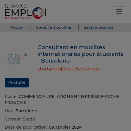
Accueil
Consulter nos offres
Espace candidat
Es
Consultant en mobilités
internationales pour étudiants
- Barcelone
studandglobe |
Barcelone
Postuler
Poste:
COMMERCIAL RELATION ENTREPRISES MARCHE
FRANÇAIS
Lieu:
Barcelone
Contrat:
Stage
Date de publication:
09 Janvier 2024