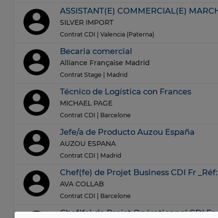
ASSISTANT(E) COMMERCIAL(E) MARC
SILVER IMPORT
Contrat CDI
| Valencia (Paterna)
Becaria comercial
Alliance Française Madrid
Contrat Stage
| Madrid
Técnico de Logística con Frances
MICHAEL PAGE
Contrat CDI
| Barcelone
Jefe/a de Producto Auzou España
AUZOU ESPANA
Contrat CDI
| Madrid
Chef(fe) de Projet Business CDI Fr _Ré
AVA COLLAB
Contrat CDI
| Barcelone
Chef(fe) de Projet Opérationnel CDI Fr