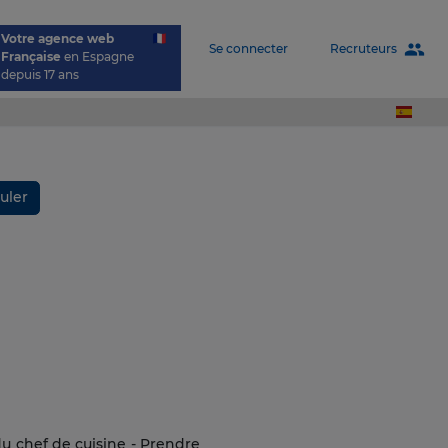
Votre agence web
people
Recruteurs
Se connecter
Française
en Espagne
depuis 17 ans
uler
s du chef de cuisine - Prendre