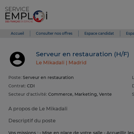
Accueil
Consulter nos offres
Espace candidat
Espa
Serveur en restauration (H/F)
Le Mikadali |
Madrid
Poste:
Serveur en restauration
L
Contrat:
CDI
Secteur d'activité:
Commerce, Marketing, Vente
S
A propos de Le Mikadali
Descriptif du poste
Vos missions : - Mise en place de votre salle - Accueillir le