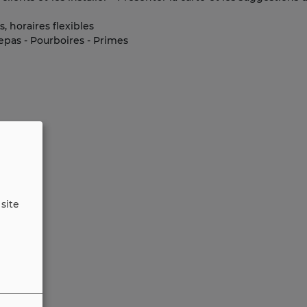
s, horaires flexibles
repas - Pourboires - Primes
site