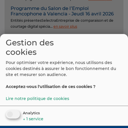
Programme du Salon de l’Emploi
Francophone à Valencia - Jeudi 16 avril 2026
Entités présentesSelectraEntreprise de comparaison et de
courtage digital spécia...
en savoir plus
Date des Salons de l'Emploi en 2026
Gestion des
Salons de l'EmploiDepuis son lancement en 2014, le Salon de
l’Emploi s’est affir...
en savoir plus
cookies
2026 : une ambition européene / 2026: una
Pour optimiser votre expérience, nous utilisons des
ambición europea
cookies destinés à assurer le bon fonctionnement du
Bonne année 2026 à toutes et à tous !Toute l’équipe Emploi
site et mesurer son audience.
Espagne vous adresse ...
en savoir plus
Acceptez-vous l'utilisation de ces cookies ?
Lire notre politique de cookies
©
2026
Espaiweb
Portail Emploi Espagne
Analytics
↓
1
service
Contact
Avis légal