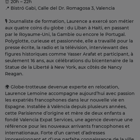
⏰ 20h – 22h
📍 Bistró Gabi, Calle del Dr. Romagosa 3, Valencia
🎙 Journaliste de formation, Laurence a exercé son métier
aux quatre coins du globe : du Liban à Haïti, en passant
par le Royaume-Uni, la Gambie ou encore le Portugal.
Polyglotte, curieuse et passionnée, elle a travaillé pour la
presse écrite, la radio et la télévision, interviewant des
figures historiques comme Yasser Arafat et participant, à
seulement 16 ans, aux célébrations du bicentenaire de la
Statue de la Liberté à New York, aux côtés de Nancy
Reagan.
🌍 Globe-trotteuse devenue experte en relocation,
Laurence Lemoine accompagne aujourd’hui avec passion
les expatriés francophones dans leur nouvelle vie en
Espagne. Installée à València depuis plusieurs années,
cette Parisienne d’origine et mère de deux enfants a
fondé Valencia Expat Services, une agence devenue une
référence pour les nouveaux arrivants francophones et
internationaux. Forte d’un carnet d’adresses
impressionnant et d’une parfaite connaissance de la ville,