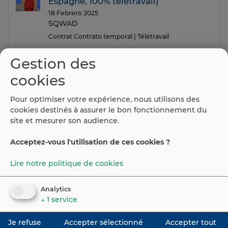
Espagne, 100% télétravail)
18 Febrero 2025
SQWAD
Contrat Contrato temporal
| Télétravail
Cuisinier
Gestion des
18 Febrero 2025
cookies
Toledano 2023 SL
Contrat Contrato temporal
| Empuria Brava
Pour optimiser votre expérience, nous utilisons des
cookies destinés à assurer le bon fonctionnement du
site et mesurer son audience.
(current)
Ant.
1
2
3
4
…
12
13
14
…
51
Sig.
Acceptez-vous l'utilisation de ces cookies ?
Lire notre politique de cookies
©
2026
Espaiweb
Portail Emploi Espagne
Analytics
↓
1
service
Contact
Política de privacidad y aviso legal
Cookie
Je refuse
Accepter sélectionné
Accepter tout