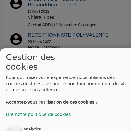
Reconditionnement
13 Avril 2022
Chiara Ribes
Contrat CDD
| télétravail en Catalogne
RECEPTIONNISTE POLYVALENTE
29 Mars 2022
HOTEL ADONIS
Gestion des
Contrat CDI
| Bayonne
cookies
(current)
Préc.
1
2
3
4
…
39
40
41
…
51
Suiv
Pour optimiser votre expérience, nous utilisons des
cookies destinés à assurer le bon fonctionnement du site
et mesurer son audience.
Acceptez-vous l'utilisation de ces cookies ?
©
2026
Espaiweb
Portail Emploi Espagne
Lire notre politique de cookies
Contact
Avis légal
Analytics
Cookie