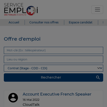
Accueil
Consulter nos offres
Espace candidat
Es
Offre d'emploi
search
Rechercher
Account Executive French Speaker
16 Mai 2022
CloudTalk